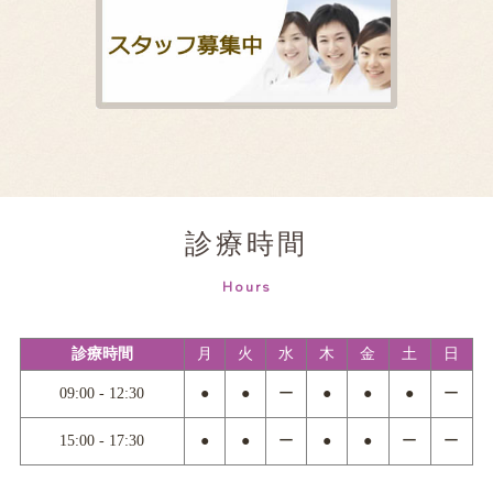
診療時間
Hours
診療時間
月
火
水
木
金
土
日
09:00 - 12:30
●
●
ー
●
●
●
ー
15:00 - 17:30
●
●
ー
●
●
ー
ー