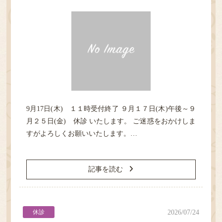
院長紹介
診療案内
クリニック紹介
9月17日(木) １１時受付終了 ９月１７日(木)午後～９
診療時間・アクセス
月２５日(金) 休診 いたします。 ご迷惑をおかけしま
すがよろしくお願いいたします。…
記事を読む
休診
2026/07/24